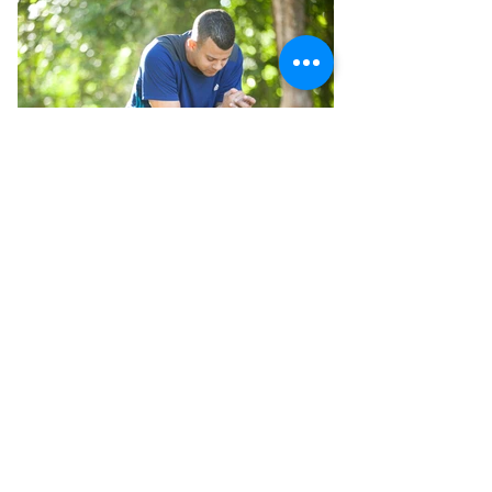
EL AYUNO Y LA ORACIÓN
CON PROPÓSITO
​​ Por Dinorah Delgado (Pastora General):
¿Qué es el ayuno? ¿Por qué ayunar?
¿Para qué? ¿Es el ayuno un mandamiento
de Dios? ¿Estoy...