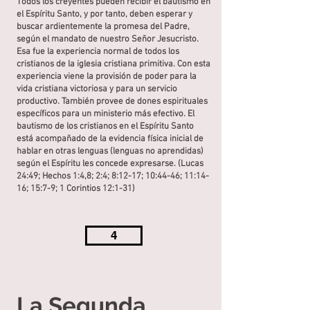
Todos los creyentes pueden recibir el bautismo en
el Espíritu Santo, y por tanto, deben esperar y
buscar ardientemente la promesa del Padre,
según el mandato de nuestro Señor Jesucristo.
Esa fue la experiencia normal de todos los
cristianos de la iglesia cristiana primitiva. Con esta
experiencia viene la provisión de poder para la
vida cristiana victoriosa y para un servicio
productivo. También provee de dones espirituales
específicos para un ministerio más efectivo. El
bautismo de los cristianos en el Espíritu Santo
está acompañado de la evidencia física inicial de
hablar en otras lenguas (lenguas no aprendidas)
según el Espíritu les concede expresarse. (Lucas
24:49; Hechos 1:4,8; 2:4; 8:12-17; 10:44-46; 11:14-
16; 15:7-9; 1 Corintios 12:1-31)
4
La Segunda