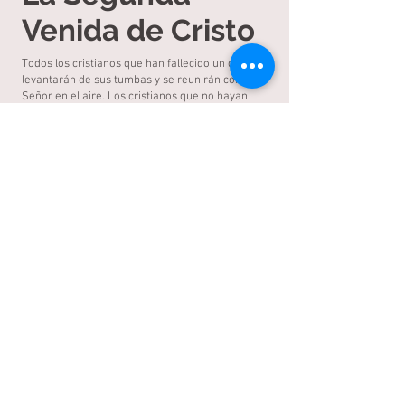
Venida de Cristo
Todos los cristianos que han fallecido un día se
levantarán de sus tumbas y se reunirán con el
Señor en el aire. Los cristianos que no hayan
muerto serán arrebatados junto con aquellos
para estar con el Señor. Entonces los cristianos de
todas las edades vivirán para siempre con el
Señor. La verdad bíblica del inminente regreso del
Señor es "la esperanza bienaventurada".
(Romanos 8:23; 1 Corintios 15:51-52; 1
Tesalonicenses 4:16-17; Tito 2:13)
LÍDERES
SERVICIOS