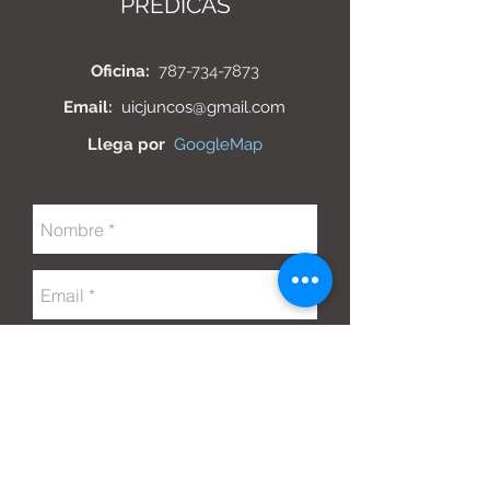
PRÉDICAS
Oficina:
787-734-7873
Email
:
uicjuncos@gmail.com
Llega por
GoogleMap