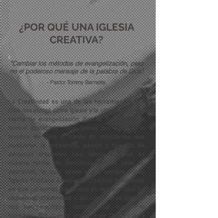
¿POR QUÉ UNA IGLESIA
CREATIVA?
¿
"Cambiar los métodos de evangelización, pero
no el poderoso mensaje de la palabra de Dios"
- Pastor Tommy Barnette.
La Creatividad
es una de las herramientas que
Dios nos otorgó como iglesia y la utilizamos como
medio de evangelización directa. Por años nos
hemos destacado como Iglesia por exhaltar el
nombre de Dios a través de ministerios que
involucran la excelencia, pasión y talentos de
personas creyentes. Una Iglesia Creativa es
nuestra forma de identificar nuestra casa de
adoración, la cual posee como nombre inicial
"Iglesia Cristiana Emanuel". *Creemos totalmente
en que no somos los únicos en los que Dios ha
depositado creatividad y así como otras iglesias
nos han inspirado, nosotros así mismo lo
hacemos.
Por cuando proviene de Dios es para