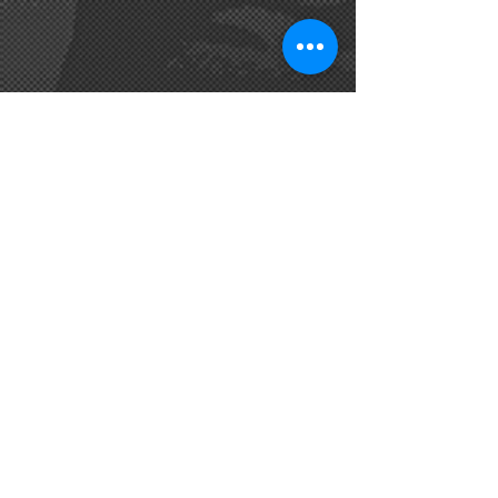
Share
CONTÁCTANOS
Oficina
787-734-7873
Email
mediacreativauic@gmail.com
Llega por
GoogleMap
INVOLÚCRATE
Aceptando a Jesús
Visítanos